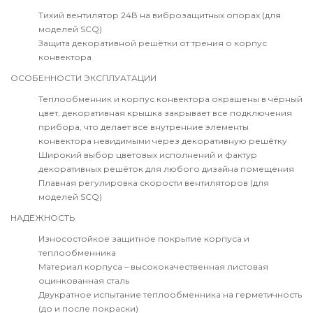
Тихий вентилятор 24В на виброзащитных опорах (для
моделей SCQ)
Защита декоративной решётки от трения о корпус
конвектора
ОСОБЕННОСТИ ЭКСПЛУАТАЦИИ
Теплообменник и корпус конвектора окрашены в чёрный
цвет, декоративная крышка закрывает все подключения
прибора, что делает все внутренние элементы
конвектора невидимыми через декоративную решётку
Широкий выбор цветовых исполнений и фактур
декоративных решёток для любого дизайна помещения
Плавная регулировка скорости вентиляторов (для
моделей SCQ)
НАДЁЖНОСТЬ
Износостойкое защитное покрытие корпуса и
теплообменника
Материал корпуса – высококачественная листовая
оцинкованная сталь
Двукратное испытание теплообменника на герметичность
(до и после покраски)